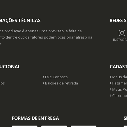
DETALHES
MAÇÕES TÉCNICAS
REDES S
Comprar pelo WhatsApp
de produção é apenas uma previsão, a falta de
o dentre outros fatores podem ocasionar atraso na
INSTAG
o
TUCIONAL
CADAS
Fale Conosco
Meus da
Nós
Balcões de retirada
Pagamen
Meus Pe
Carrinho
FORMAS DE ENTREGA
S