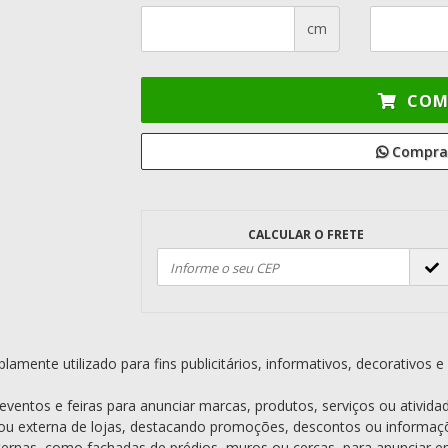
cm
COM
Comprar
CALCULAR O FRETE
amente utilizado para fins publicitários, informativos, decorativos 
ntos e feiras para anunciar marcas, produtos, serviços ou atividad
a ou externa de lojas, destacando promoções, descontos ou informaç
ternas, como fachadas de prédios, muros ou cercas, para anunciar e