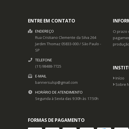
DETALHES
ENTRE EM CONTATO
INFOR
Comprar pelo WhatsApp
ENDEREÇO
O prazo 
Rua Cristiano Clemente da Silva 264
pagament
Jardim Thomaz
05833-000
/
São Paulo
-
produçã
SP
TELEFONE
(11) 98488-7725
INSTI
E-MAIL
Início
bannersulsp@gmail.com
Sobre 
HORÁRIO DE ATENDIMENTO
Segunda à Sexta das 9:30h às 17:50h
FORMAS DE PAGAMENTO