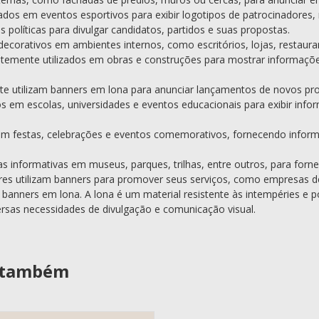
dos em eventos esportivos para exibir logotipos de patrocinadores
políticas para divulgar candidatos, partidos e suas propostas.
ecorativos em ambientes internos, como escritórios, lojas, restaura
emente utilizados em obras e construções para mostrar informaçõe
 utilizam banners em lona para anunciar lançamentos de novos pro
os em escolas, universidades e eventos educacionais para exibir in
 festas, celebrações e eventos comemorativos, fornecendo info
informativas em museus, parques, trilhas, entre outros, para fornec
es utilizam banners para promover seus serviços, como empresas de 
anners em lona. A lona é um material resistente às intempéries e po
ersas necessidades de divulgação e comunicação visual.
u também