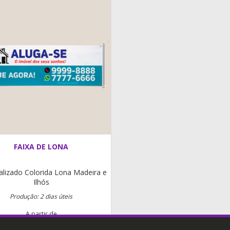
FAIXA DE LONA
alizado
Colorida
Lona
Madeira e
Ilhós
Produção: 2 dias úteis
A partir de
R$ 70,00
m²