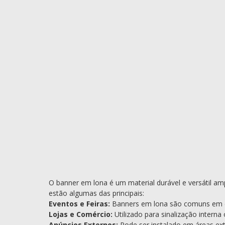
O banner em lona é um material durável e versátil ampl
estão algumas das principais:
Eventos e Feiras:
Banners em lona são comuns em eve
Lojas e Comércio:
Utilizado para sinalização intern
Anúncios Externos:
Pode ser instalado em áreas ex