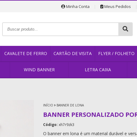
Minha Conta
|
Meus Pedidos
CAVALETE DE FERRO
CARTÃO DE VISITA
FLYER / FOLHETO
O
WIND BANNER
LETRA CAIXA
INÍCIO
BANNER DE LONA
BANNER PERSONALIZADO POR
Código:
xh7r9zk3
O banner em lona é um material durável e versát