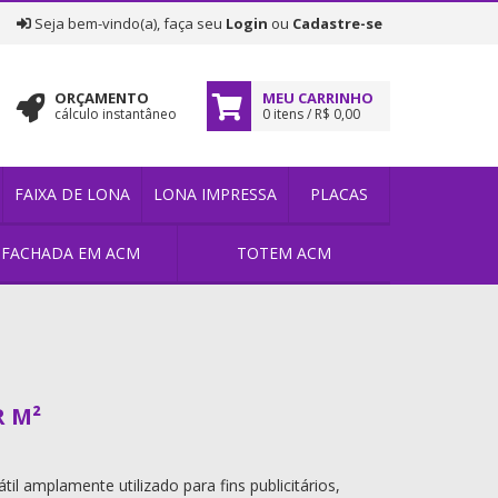
|
Seja bem-vindo(a), faça seu
Login
ou
Cadastre-se
ORÇAMENTO
MEU CARRINHO
cálculo instantâneo
0 itens / R$ 0,00
FAIXA DE LONA
LONA IMPRESSA
PLACAS
FACHADA EM ACM
TOTEM ACM
 M²
il amplamente utilizado para fins publicitários,