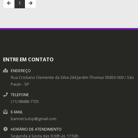
1
ENTRE EM CONTATO
ENDEREÇO
Rua Cristiano Clemente da Silva 264
Jardim Thomaz
05833-000
/
São
Paulo
- SP
TELEFONE
(11) 98488-7725
E-MAIL
bannersulsp@gmail.com
HORÁRIO DE ATENDIMENTO
Segunda à Sexta das 9:30h às 17:50h