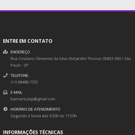
ENTRE EM CONTATO
ENDEREÇO
Rua Cristiano Clemente da Silva 264
Jardim Thomaz
05833-000
/
São
Paulo
- SP
TELEFONE
(11) 98488-7725
E-MAIL
bannersulsp@gmail.com
HORÁRIO DE ATENDIMENTO
Segunda à Sexta das 9:30h às 17:50h
INFORMAÇÕES TÉCNICAS